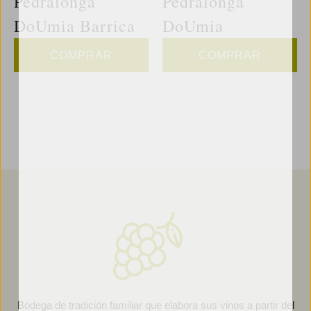
Pedralonga
Pedralonga
DoUmia Barrica
DoUmia
COMPRAR
COMPRAR
Bodega de tradición familiar que elabora sus vinos a partir del