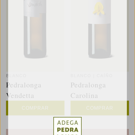
BLANCO
BLANCO
|
CAÍÑO
Pedralonga
Pedralonga
Vendetta
Carolina
COMPRAR
COMPRAR