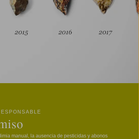
 RESPONSABLE
miso
mia manual, la ausencia de pesticidas y abonos