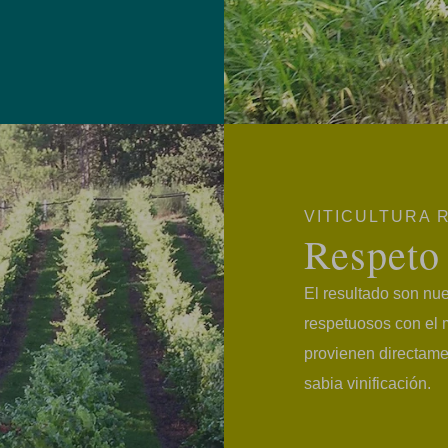
VITICULTURA
Respeto 
El resultado son nu
respetuosos con el 
provienen directamen
sabia vinificación.